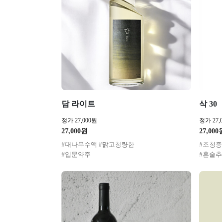
담 라이트
삭 30
정가 27,000원
정가 27,
27,000원
27,000
#대나무수액 #맑고청량한
#조청증
#입문약주
#혼술