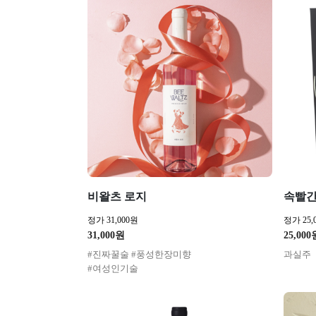
비왈츠 로지
속빨간
정가 31,000원
정가 25,
31,000원
25,000
#진짜꿀술 #풍성한장미향
과실주
#여성인기술