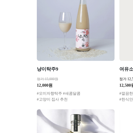
냥이탁주9
여유소
정가 15,000원
정가 12,
12,000원
12,500
#오미자향탁주 #새콤달콤
#깔끔한
#고양이 집사 추천
#한식