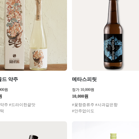
골드 약주
메타스피릿
000원
정가 10,000원
원
10,000원
약주 #드라이한끝맛
#꽃향증류주 #사과같은향
찰떡
#안주없이도