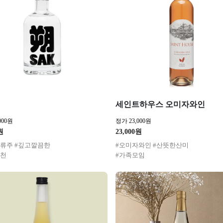
세인트하우스 오미자와인
000원
정가 23,000원
원
23,000원
류주 #깊고깔끔한
#오미자와인 #산뜻한산미
추천
#가족모임