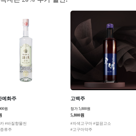
한예화주
고백주
000원
정가 5,800원
원
5,800원
드카 #바질향물씬
#자색고구마 #깔끔고소
수증류주
#고구마약주