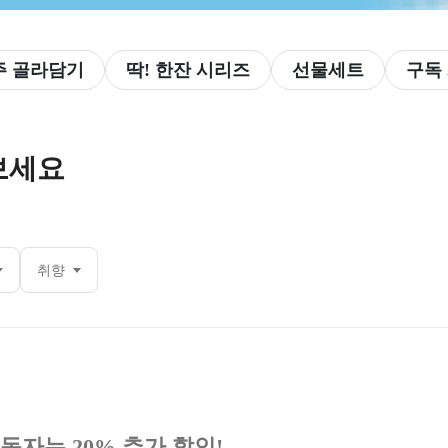
주 골라담기
딱! 한잔 시리즈
선물세트
구독
보세요
취향
독자는 20% 추가 할인!