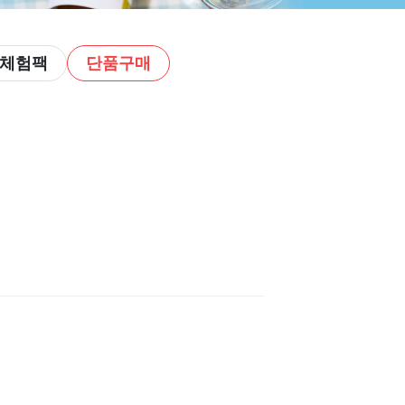
 체험팩
단품구매