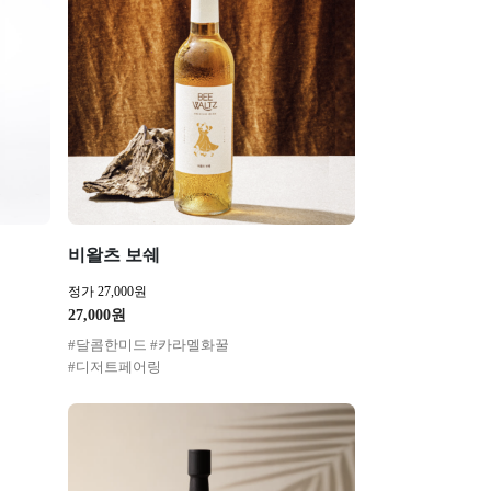
비왈츠 보쉐
정가 27,000원
27,000원
#달콤한미드 #카라멜화꿀
#디저트페어링