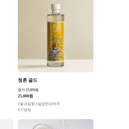
청혼 골드
정가 25,000원
25,000원
#꽃과일향 #깔끔한과하주
#기념일