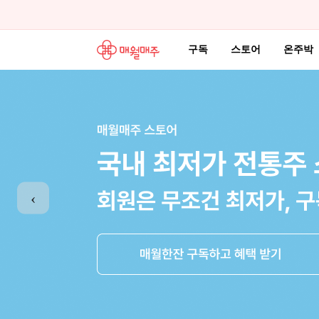
구독
스토어
온주박
‹