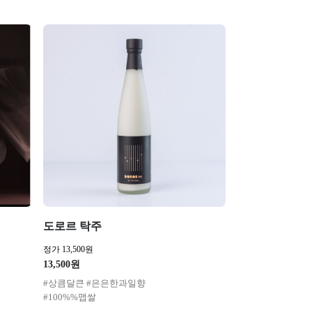
도로르 탁주
정가 13,500원
13,500원
#상큼달큰 #은은한과일향
#100%%맵쌀