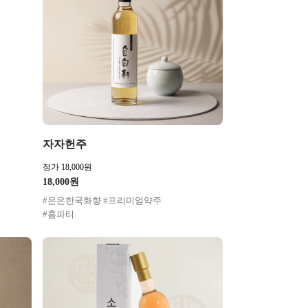
자자헌주
정가 18,000원
18,000원
#은은한국화향 #프리미엄약주
#홈파티