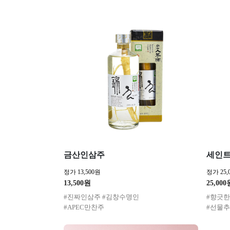
금산인삼주
세인트
정가 13,500원
정가 25,
13,500원
25,000
#진짜인삼주 #김창수명인
#향긋
#APEC만찬주
#선물