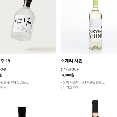
주 19
소계리 샤인
500원
정가 34,000원
원
34,000원
증류주 #뒤끝없는맛
#진짜샤인머스캣 #산뜻한단맛
안주랑
#디저트와인