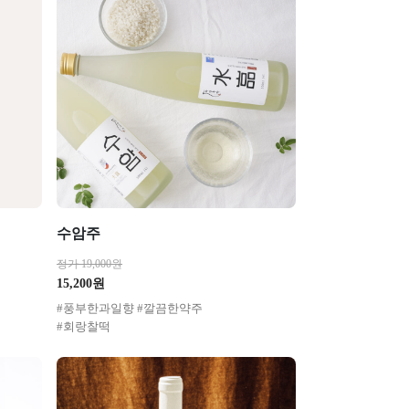
수암주
정가 19,000원
15,200원
#풍부한과일향 #깔끔한약주
#회랑찰떡