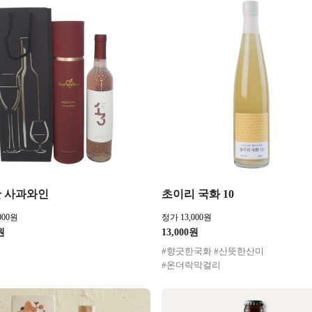
 사과와인
초이리 국화 10
000원
정가 13,000원
원
13,000원
#향긋한국화 #산뜻한산미
#온더락막걸리