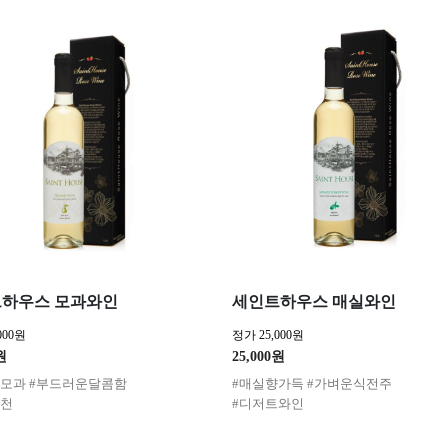
하우스 모과와인
세인트하우스 매실와인
000원
정가 25,000원
원
25,000원
한모과 #부드러운달콤함
#매실향가득 #가벼운식전주
추천
#디저트와인