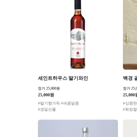
세인트하우스 딸기와인
백경 
정가 25,000원
정가 25,
25,000원
25,000
#딸기향가득 #새콤달콤
#상큼한
#생일선물
#회랑