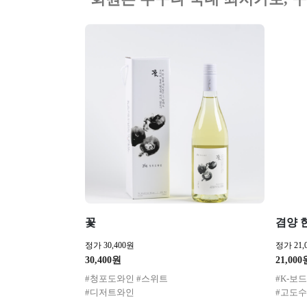
꽃
겸양 
정가 30,400원
정가 21,
30,400원
21,000
#청포도와인 #스위트
#K-보
#디저트와인
#고도