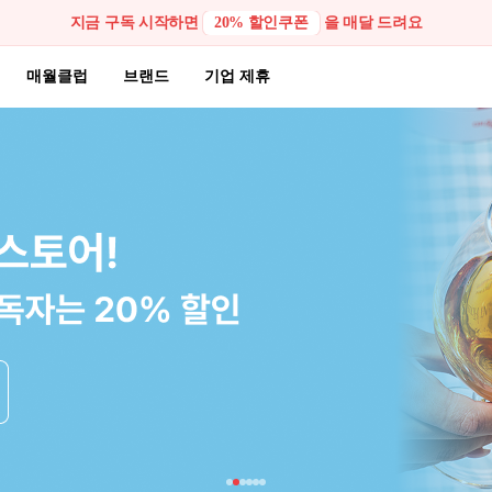
지금 구독 시작하면
회원가입하면
20% 할인쿠폰
5% 할인쿠폰
을 매달 드려요
지급
매월클럽
브랜드
기업 제휴